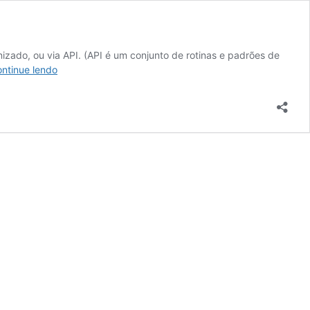
nizado, ou via API. (API é um conjunto de rotinas e padrões de
Portal
ntinue lendo
da
Transparência
–
APIs