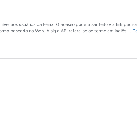
ível aos usuários da Fênix. O acesso poderá ser feito via link padro
orma baseado na Web. A sigla API refere-se ao termo em inglês …
Co